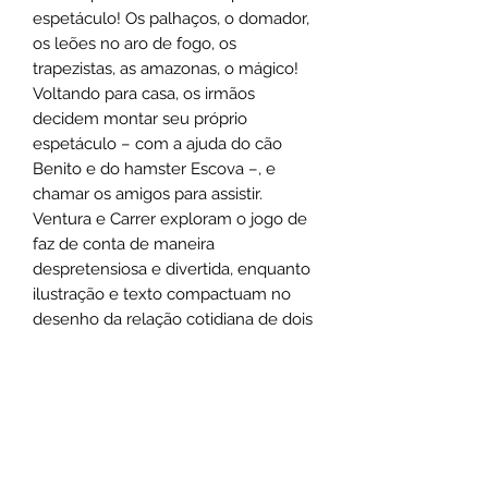
espetáculo! Os palhaços, o domador,
os leões no aro de fogo, os
trapezistas, as amazonas, o mágico!
Voltando para casa, os irmãos
decidem montar seu próprio
espetáculo – com a ajuda do cão
Benito e do hamster Escova –, e
chamar os amigos para assistir.
Ventura e Carrer exploram o jogo de
faz de conta de maneira
despretensiosa e divertida, enquanto
ilustração e texto compactuam no
desenho da relação cotidiana de dois
irmãos. Uma homenagem ao circo e
a todas as representações artísticas
que giram no picadeiro.
Sobre os autores: